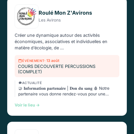
Roulé Mon Z'Avirons
Les Avirons
Créer une dynamique autour des activités
économiques, associatives et individuelles en
matière d’écologie, de …
· 13 août
ÉVÉNEMENT
COURS DECOUVERTE PERCUSSIONS
(COMPLET)
ACTUALITÉ
🤝 𝐈𝐧𝐟𝐨𝐫𝐦𝐚𝐭𝐢𝐨𝐧 𝐩𝐚𝐫𝐭𝐞𝐧𝐚𝐢𝐫𝐞 | 𝐃𝐨𝐧 𝐝𝐮 𝐬𝐚𝐧𝐠 🩸 Notre
partenaire vous donne rendez-vous pour une
nouvelle …
Voir le lieu →